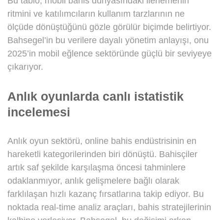
Bu tablo, mobil bahis dünyasındaki ilerlemenin
ritmini ve katılımcıların kullanım tarzlarının ne
ölçüde dönüştüğünü gözle görülür biçimde belirtiyor.
Bahsegel’in bu verilere dayalı yönetim anlayışı, onu
2025’in mobil eğlence sektöründe güçlü bir seviyeye
çıkarıyor.
Anlık oyunlarda canlı istatistik
incelemesi
Anlık oyun sektörü, online bahis endüstrisinin en
hareketli kategorilerinden biri dönüştü. Bahisçiler
artık saf şekilde karşılaşma öncesi tahminlere
odaklanmıyor, anlık gelişmelere bağlı olarak
farklılaşan hızlı kazanç fırsatlarına takip ediyor. Bu
noktada real-time analiz araçları, bahis stratejilerinin