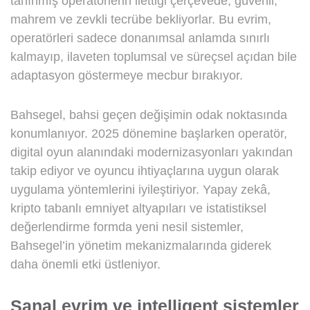
tanınmış operatörlerin ilettiği çerçevede, güvenli,
mahrem ve zevkli tecrübe bekliyorlar. Bu evrim,
operatörleri sadece donanımsal anlamda sınırlı
kalmayıp, ilaveten toplumsal ve süreçsel açıdan bile
adaptasyon göstermeye mecbur bırakıyor.
Bahsegel, bahsi geçen değişimin odak noktasında
konumlanıyor. 2025 dönemine başlarken operatör,
digital oyun alanındaki modernizasyonları yakından
takip ediyor ve oyuncu ihtiyaçlarına uygun olarak
uygulama yöntemlerini iyileştiriyor. Yapay zekâ,
kripto tabanlı emniyet altyapıları ve istatistiksel
değerlendirme formda yeni nesil sistemler,
Bahsegel’in yönetim mekanizmalarında giderek
daha önemli etki üstleniyor.
Sanal evrim ve intelligent sistemler