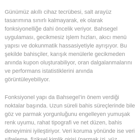
Günümüz akıllı cihaz tecrübesi, salt arayüz
tasarımına sınırlı kalmayarak, ek olarak
fonksiyonelliğe dahi öncelik veriyor. Bahsegel
uygulaması, gecikmesiz işlem hızları, akıcı menü
yapısı ve dokunmatik hassasiyetiyle ayrışıyor. Bu
şekilde bahisçiler, karışık menülerle gecikmeden
anında kupon oluşturabiliyor, oran dalgalanmalarını
ve performans istatistiklerini anında
görüntüleyebiliyor.
Fonksiyonel yapı da Bahsegel’in önem verdiği
noktalar başında. Uzun süreli bahis süreçlerinde bile
göz ve parmak yorgunluğunu engelleyen yumuşak
renk uyumu, rahat tipografi ve net düzen, bahis
deneyimini iyileştiriyor. Veri koruma yönünde ise veri
şifreleme, fiziksel kimlik girişi (parmak izi, yüz