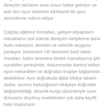
deneyim tarzlarını esas unsur haline getiriyor ve
eski tarz oyun sistemini etkileşimli bir oyun
atmosferine reform ediyor.
Çağdaş eğlence formatları, gelişen altyapıların
olanaklarını test ederek deneyim sahiplerine daha
fazla reaksiyon, denetim ve sahicilik duygusu
yaratıyor. immersive VR deneyimi bazlı bahis
masaları, bahis severlere birebir masadaymış gibi
sunabilen yerleşimler, dokunmadan kontrol edilen
oyun mekanikleri ve doğrudan krupiye bağlantıları
destekliyor. Aynı doğrultuda dijital hikâye tabanlı
slotlar, oyuncu topluluğunun hikâyeye doğrudan
değiştirebildiği, dinamik kurgu düzenleriyle oyun
dünyasını alışılmış modellerden çok daha keyifli
hale oluşturuyor.