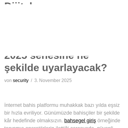
Dijital oyun
platformdaki öncü
Zum
Inhalt
yaklaşımlar: Bahsegel,
springen
bahis seçeneklerini
2025 senesine ne
şekilde uyarlayacak?
von
security
3. November 2025
İnternet bahis platformu muhakkak bazı yılda eşsiz
bir hızla evriliyor. Günümüzde bahisçiler bir şekilde
kâr hedefinde olmaksızın.
bahsegel giriş
örneğinde