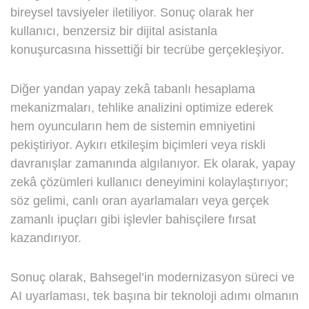
bireysel tavsiyeler iletiliyor. Sonuç olarak her
kullanıcı, benzersiz bir dijital asistanla
konuşurcasına hissettiği bir tecrübe gerçekleşiyor.
Diğer yandan yapay zekâ tabanlı hesaplama
mekanizmaları, tehlike analizini optimize ederek
hem oyuncuların hem de sistemin emniyetini
pekiştiriyor. Aykırı etkileşim biçimleri veya riskli
davranışlar zamanında algılanıyor. Ek olarak, yapay
zekâ çözümleri kullanıcı deneyimini kolaylaştırıyor;
söz gelimi, canlı oran ayarlamaları veya gerçek
zamanlı ipuçları gibi işlevler bahisçilere fırsat
kazandırıyor.
Sonuç olarak, Bahsegel’in modernizasyon süreci ve
AI uyarlaması, tek başına bir teknoloji adımı olmanın