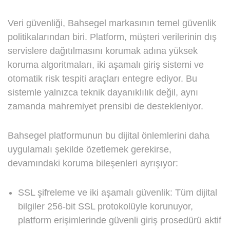
Veri güvenliği, Bahsegel markasının temel güvenlik
politikalarından biri. Platform, müşteri verilerinin dış
servislere dağıtılmasını korumak adına yüksek
koruma algoritmaları, iki aşamalı giriş sistemi ve
otomatik risk tespiti araçları entegre ediyor. Bu
sistemle yalnızca teknik dayanıklılık değil, aynı
zamanda mahremiyet prensibi de destekleniyor.
Bahsegel platformunun bu dijital önlemlerini daha
uygulamalı şekilde özetlemek gerekirse,
devamındaki koruma bileşenleri ayrışıyor:
SSL şifreleme ve iki aşamalı güvenlik: Tüm dijital
bilgiler 256-bit SSL protokolüyle korunuyor,
platform erişimlerinde güvenli giriş prosedürü aktif