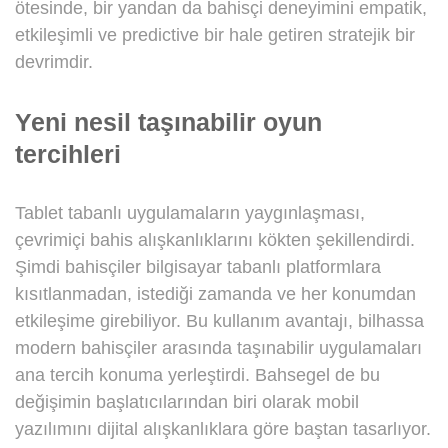
ötesinde, bir yandan da bahisçi deneyimini empatik,
etkileşimli ve predictive bir hale getiren stratejik bir
devrimdir.
Yeni nesil taşınabilir oyun
tercihleri
Tablet tabanlı uygulamaların yaygınlaşması,
çevrimiçi bahis alışkanlıklarını kökten şekillendirdi.
Şimdi bahisçiler bilgisayar tabanlı platformlara
kısıtlanmadan, istediği zamanda ve her konumdan
etkileşime girebiliyor. Bu kullanım avantajı, bilhassa
modern bahisçiler arasında taşınabilir uygulamaları
ana tercih konuma yerleştirdi. Bahsegel de bu
değişimin başlatıcılarından biri olarak mobil
yazılımını dijital alışkanlıklara göre baştan tasarlıyor.