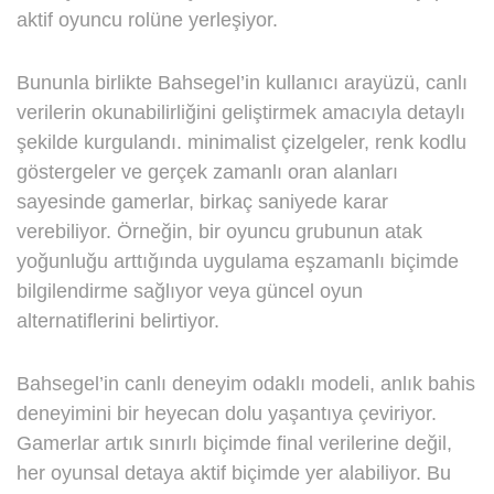
aktif oyuncu rolüne yerleşiyor.
Bununla birlikte Bahsegel’in kullanıcı arayüzü, canlı
verilerin okunabilirliğini geliştirmek amacıyla detaylı
şekilde kurgulandı. minimalist çizelgeler, renk kodlu
göstergeler ve gerçek zamanlı oran alanları
sayesinde gamerlar, birkaç saniyede karar
verebiliyor. Örneğin, bir oyuncu grubunun atak
yoğunluğu arttığında uygulama eşzamanlı biçimde
bilgilendirme sağlıyor veya güncel oyun
alternatiflerini belirtiyor.
Bahsegel’in canlı deneyim odaklı modeli, anlık bahis
deneyimini bir heyecan dolu yaşantıya çeviriyor.
Gamerlar artık sınırlı biçimde final verilerine değil,
her oyunsal detaya aktif biçimde yer alabiliyor. Bu