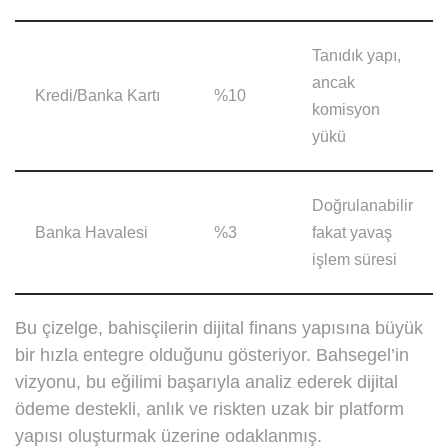
Tanıdık yapı,
ancak
Kredi/Banka Kartı
%10
komisyon
yükü
Doğrulanabilir
Banka Havalesi
%3
fakat yavaş
işlem süresi
Bu çizelge, bahisçilerin dijital finans yapısına büyük
bir hızla entegre olduğunu gösteriyor. Bahsegel’in
vizyonu, bu eğilimi başarıyla analiz ederek dijital
ödeme destekli, anlık ve riskten uzak bir platform
yapısı oluşturmak üzerine odaklanmış.