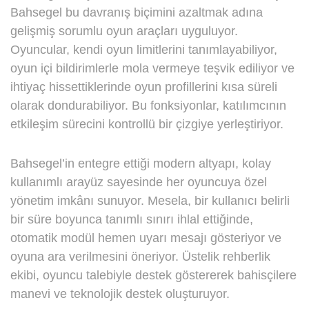
Bahsegel bu davranış biçimini azaltmak adına
gelişmiş sorumlu oyun araçları uyguluyor.
Oyuncular, kendi oyun limitlerini tanımlayabiliyor,
oyun içi bildirimlerle mola vermeye teşvik ediliyor ve
ihtiyaç hissettiklerinde oyun profillerini kısa süreli
olarak dondurabiliyor. Bu fonksiyonlar, katılımcının
etkileşim sürecini kontrollü bir çizgiye yerleştiriyor.
Bahsegel’in entegre ettiği modern altyapı, kolay
kullanımlı arayüz sayesinde her oyuncuya özel
yönetim imkânı sunuyor. Mesela, bir kullanıcı belirli
bir süre boyunca tanımlı sınırı ihlal ettiğinde,
otomatik modül hemen uyarı mesajı gösteriyor ve
oyuna ara verilmesini öneriyor. Üstelik rehberlik
ekibi, oyuncu talebiyle destek göstererek bahisçilere
manevi ve teknolojik destek oluşturuyor.