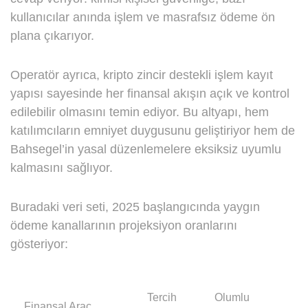
kullanıcılar anında işlem ve masrafsız ödeme ön
plana çıkarıyor.
Operatör ayrıca, kripto zincir destekli işlem kayıt
yapısı sayesinde her finansal akışın açık ve kontrol
edilebilir olmasını temin ediyor. Bu altyapı, hem
katılımcıların emniyet duygusunu geliştiriyor hem de
Bahsegel’in yasal düzenlemelere eksiksiz uyumlu
kalmasını sağlıyor.
Buradaki veri seti, 2025 başlangıcında yaygın
ödeme kanallarının projeksiyon oranlarını
gösteriyor:
Tercih
Olumlu
Finansal Araç