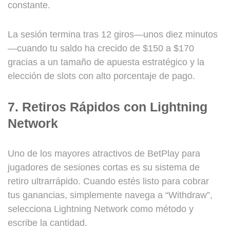
constante.
La sesión termina tras 12 giros—unos diez minutos
—cuando tu saldo ha crecido de $150 a $170
gracias a un tamaño de apuesta estratégico y la
elección de slots con alto porcentaje de pago.
7. Retiros Rápidos con Lightning
Network
Uno de los mayores atractivos de BetPlay para
jugadores de sesiones cortas es su sistema de
retiro ultrarrápido. Cuando estés listo para cobrar
tus ganancias, simplemente navega a “Withdraw”,
selecciona Lightning Network como método y
escribe la cantidad.