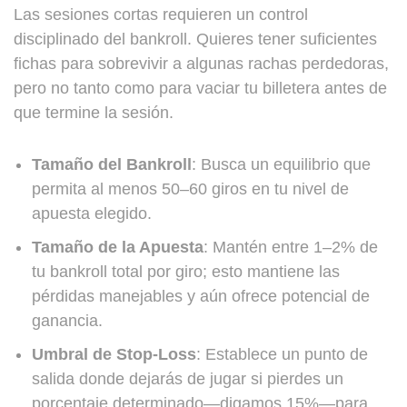
Las sesiones cortas requieren un control
disciplinado del bankroll. Quieres tener suficientes
fichas para sobrevivir a algunas rachas perdedoras,
pero no tanto como para vaciar tu billetera antes de
que termine la sesión.
Tamaño del Bankroll
: Busca un equilibrio que
permita al menos 50–60 giros en tu nivel de
apuesta elegido.
Tamaño de la Apuesta
: Mantén entre 1–2% de
tu bankroll total por giro; esto mantiene las
pérdidas manejables y aún ofrece potencial de
ganancia.
Umbral de Stop‑Loss
: Establece un punto de
salida donde dejarás de jugar si pierdes un
porcentaje determinado—digamos 15%—para