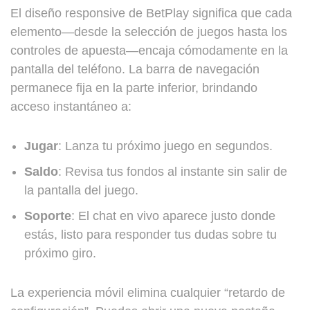
El diseño responsive de BetPlay significa que cada
elemento—desde la selección de juegos hasta los
controles de apuesta—encaja cómodamente en la
pantalla del teléfono. La barra de navegación
permanece fija en la parte inferior, brindando
acceso instantáneo a:
Jugar
: Lanza tu próximo juego en segundos.
Saldo
: Revisa tus fondos al instante sin salir de
la pantalla del juego.
Soporte
: El chat en vivo aparece justo donde
estás, listo para responder tus dudas sobre tu
próximo giro.
La experiencia móvil elimina cualquier “retardo de