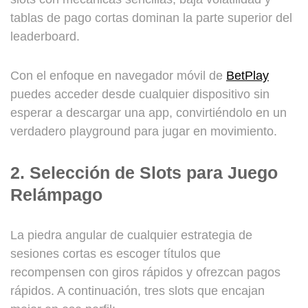
tablas de pago cortas dominan la parte superior del
leaderboard.
Con el enfoque en navegador móvil de
BetPlay
puedes acceder desde cualquier dispositivo sin
esperar a descargar una app, convirtiéndolo en un
verdadero playground para jugar en movimiento.
2. Selección de Slots para Juego
Relámpago
La piedra angular de cualquier estrategia de
sesiones cortas es escoger títulos que
recompensen con giros rápidos y ofrezcan pagos
rápidos. A continuación, tres slots que encajan