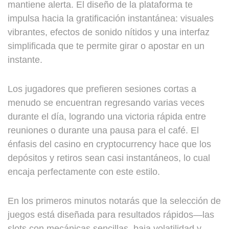
mantiene alerta. El diseño de la plataforma te
impulsa hacia la gratificación instantánea: visuales
vibrantes, efectos de sonido nítidos y una interfaz
simplificada que te permite girar o apostar en un
instante.
Los jugadores que prefieren sesiones cortas a
menudo se encuentran regresando varias veces
durante el día, logrando una victoria rápida entre
reuniones o durante una pausa para el café. El
énfasis del casino en cryptocurrency hace que los
depósitos y retiros sean casi instantáneos, lo cual
encaja perfectamente con este estilo.
En los primeros minutos notarás que la selección de
juegos está diseñada para resultados rápidos—las
slots con mecánicas sencillas, baja volatilidad y