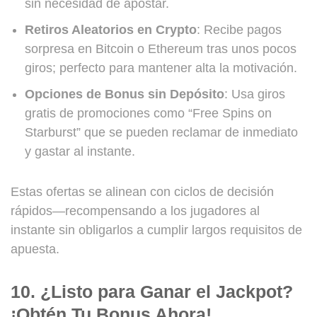
sin necesidad de apostar.
Retiros Aleatorios en Crypto
: Recibe pagos
sorpresa en Bitcoin o Ethereum tras unos pocos
giros; perfecto para mantener alta la motivación.
Opciones de Bonus sin Depósito
: Usa giros
gratis de promociones como “Free Spins on
Starburst” que se pueden reclamar de inmediato
y gastar al instante.
Estas ofertas se alinean con ciclos de decisión
rápidos—recompensando a los jugadores al
instante sin obligarlos a cumplir largos requisitos de
apuesta.
10. ¿Listo para Ganar el Jackpot?
¡Obtén Tu Bonus Ahora!