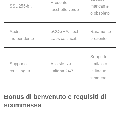
Presente,
SSL 256‑bit
mancante
lucchetto verde
o obsoleto
Audit
eCOGRA/iTech
Raramente
indipendente
Labs certificati
presente
Supporto
Supporto
Assistenza
limitato o
multilingua
italiana 24/7
in lingua
straniera
Bonus di benvenuto e requisiti di
scommessa