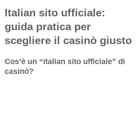
Italian sito ufficiale:
guida pratica per
scegliere il casinò giusto
Cos’è un “italian sito ufficiale” di
casinò?