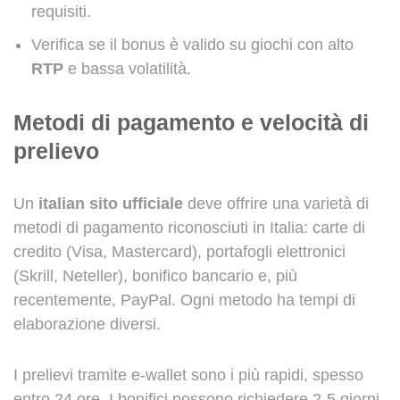
requisiti.
Verifica se il bonus è valido su giochi con alto
RTP
e bassa volatilità.
Metodi di pagamento e velocità di
prelievo
Un
italian sito ufficiale
deve offrire una varietà di
metodi di pagamento riconosciuti in Italia: carte di
credito (Visa, Mastercard), portafogli elettronici
(Skrill, Neteller), bonifico bancario e, più
recentemente, PayPal. Ogni metodo ha tempi di
elaborazione diversi.
I prelievi tramite e‑wallet sono i più rapidi, spesso
entro 24 ore. I bonifici possono richiedere 2‑5 giorni