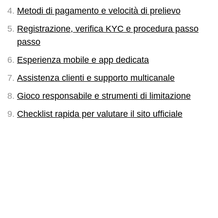
Metodi di pagamento e velocità di prelievo
Registrazione, verifica KYC e procedura passo
passo
Esperienza mobile e app dedicata
Assistenza clienti e supporto multicanale
Gioco responsabile e strumenti di limitazione
Checklist rapida per valutare il sito ufficiale