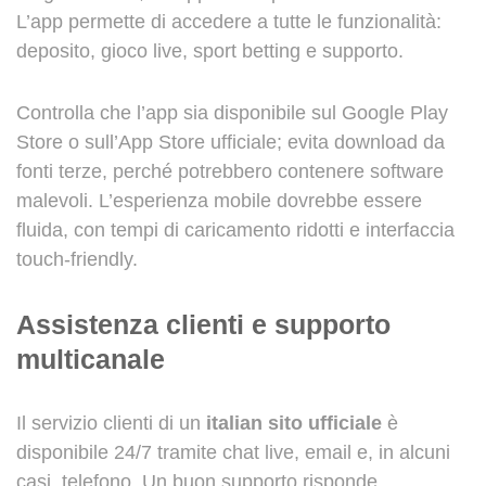
L’app permette di accedere a tutte le funzionalità:
deposito, gioco live, sport betting e supporto.
Controlla che l’app sia disponibile sul Google Play
Store o sull’App Store ufficiale; evita download da
fonti terze, perché potrebbero contenere software
malevoli. L’esperienza mobile dovrebbe essere
fluida, con tempi di caricamento ridotti e interfaccia
touch‑friendly.
Assistenza clienti e supporto
multicanale
Il servizio clienti di un
italian sito ufficiale
è
disponibile 24/7 tramite chat live, email e, in alcuni
casi, telefono. Un buon supporto risponde