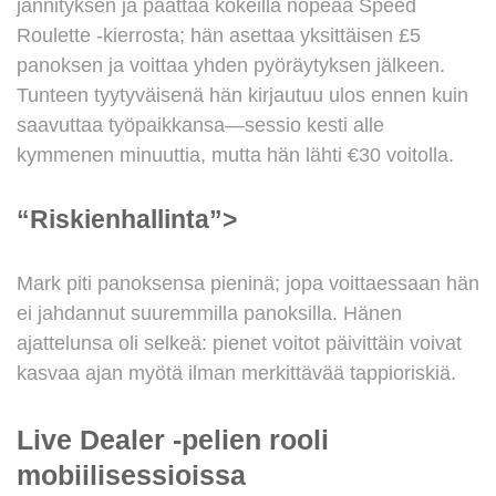
jännityksen ja päättää kokeilla nopeaa Speed
Roulette -kierrosta; hän asettaa yksittäisen £5
panoksen ja voittaa yhden pyöräytyksen jälkeen.
Tunteen tyytyväisenä hän kirjautuu ulos ennen kuin
saavuttaa työpaikkansa—sessio kesti alle
kymmenen minuuttia, mutta hän lähti €30 voitolla.
“Riskienhallinta”>
Mark piti panoksensa pieninä; jopa voittaessaan hän
ei jahdannut suuremmilla panoksilla. Hänen
ajattelunsa oli selkeä: pienet voitot päivittäin voivat
kasvaa ajan myötä ilman merkittävää tappioriskiä.
Live Dealer -pelien rooli
mobiilisessioissa