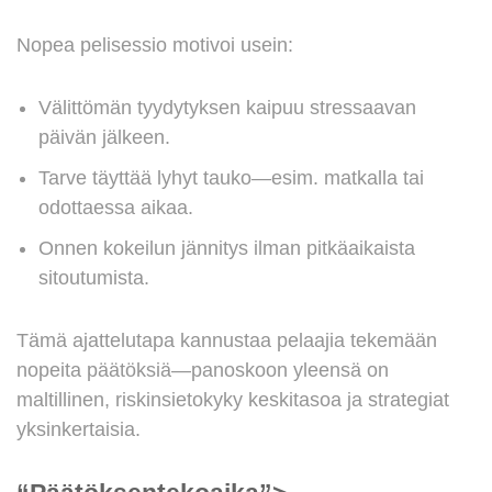
Nopea pelisessio motivoi usein:
Välittömän tyydytyksen kaipuu stressaavan
päivän jälkeen.
Tarve täyttää lyhyt tauko—esim. matkalla tai
odottaessa aikaa.
Onnen kokeilun jännitys ilman pitkäaikaista
sitoutumista.
Tämä ajattelutapa kannustaa pelaajia tekemään
nopeita päätöksiä—panoskoon yleensä on
maltillinen, riskinsietokyky keskitasoa ja strategiat
yksinkertaisia.