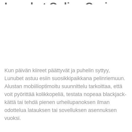
Lunubet Online Casino:
Mobile‑First Play for
Zum
Inhalt
Quick Wins
springen
von
security
28. Juni 2026
Kun päivän kiireet päättyvät ja puhelin syttyy,
Lunubet astuu esiin suosikkipaikkana pelinriemuun.
Alustan mobiilioptimoitu suunnittelu tarkoittaa, että
voit pyörittää kolikkopeliä, testata nopeaa blackjack-
kättä tai tehdä pienen urheilupanoksen ilman
odottelua latauksen tai sovelluksen asennuksen
vuoksi.