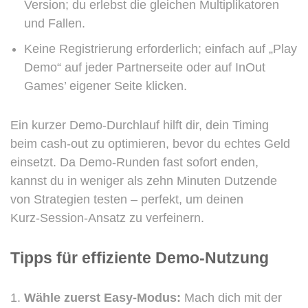
Version; du erlebst die gleichen Multiplikatoren
und Fallen.
Keine Registrierung erforderlich; einfach auf „Play
Demo“ auf jeder Partnerseite oder auf InOut
Games’ eigener Seite klicken.
Ein kurzer Demo‑Durchlauf hilft dir, dein Timing
beim cash‑out zu optimieren, bevor du echtes Geld
einsetzt. Da Demo-Runden fast sofort enden,
kannst du in weniger als zehn Minuten Dutzende
von Strategien testen – perfekt, um deinen
Kurz‑Session‑Ansatz zu verfeinern.
Tipps für effiziente Demo-Nutzung
Wähle zuerst Easy‑Modus:
Mach dich mit der