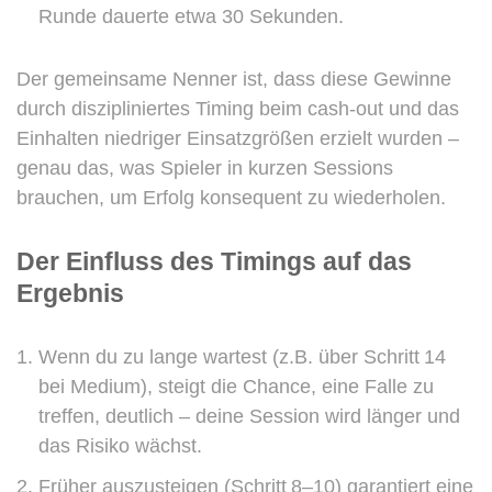
Runde dauerte etwa 30 Sekunden.
Der gemeinsame Nenner ist, dass diese Gewinne
durch diszipliniertes Timing beim cash‑out und das
Einhalten niedriger Einsatzgrößen erzielt wurden –
genau das, was Spieler in kurzen Sessions
brauchen, um Erfolg konsequent zu wiederholen.
Der Einfluss des Timings auf das
Ergebnis
Wenn du zu lange wartest (z.B. über Schritt 14
bei Medium), steigt die Chance, eine Falle zu
treffen, deutlich – deine Session wird länger und
das Risiko wächst.
Früher auszusteigen (Schritt 8–10) garantiert eine