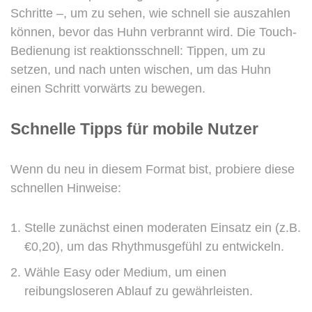
Schritte –, um zu sehen, wie schnell sie auszahlen
können, bevor das Huhn verbrannt wird. Die Touch-
Bedienung ist reaktionsschnell: Tippen, um zu
setzen, und nach unten wischen, um das Huhn
einen Schritt vorwärts zu bewegen.
Schnelle Tipps für mobile Nutzer
Wenn du neu in diesem Format bist, probiere diese
schnellen Hinweise:
Stelle zunächst einen moderaten Einsatz ein (z.B.
€0,20), um das Rhythmusgefühl zu entwickeln.
Wähle Easy oder Medium, um einen
reibungsloseren Ablauf zu gewährleisten.