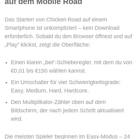
auf dem Mobile Road
Das Starten von Chicken Road auf einem
Smartphone ist unkompliziert – kein Download
erforderlich. Sobald du den Browser öffnest und auf
„Play“ klickst, zeigt die Oberfläche:
Einen klaren „bet“-Schieberegler, mit dem du von
€0,01 bis €150 wählen kannst.
Ein Umschalter für vier Schwierigkeitsgrade:
Easy, Medium, Hard, Hardcore.
Den Multiplikator-Zähler oben auf dem
Bildschirm, der nach jedem Schritt aktualisiert
wird.
Die meisten Spieler beginnen im Easy-Modus – 24