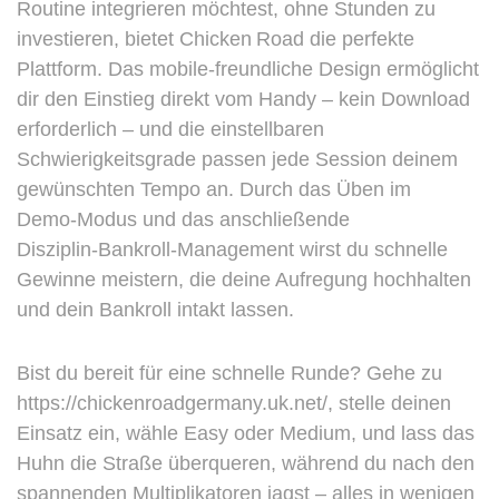
Routine integrieren möchtest, ohne Stunden zu
investieren, bietet Chicken Road die perfekte
Plattform. Das mobile‑freundliche Design ermöglicht
dir den Einstieg direkt vom Handy – kein Download
erforderlich – und die einstellbaren
Schwierigkeitsgrade passen jede Session deinem
gewünschten Tempo an. Durch das Üben im
Demo‑Modus und das anschließende
Disziplin‑Bankroll‑Management wirst du schnelle
Gewinne meistern, die deine Aufregung hochhalten
und dein Bankroll intakt lassen.
Bist du bereit für eine schnelle Runde? Gehe zu
https://chickenroadgermany.uk.net/, stelle deinen
Einsatz ein, wähle Easy oder Medium, und lass das
Huhn die Straße überqueren, während du nach den
spannenden Multiplikatoren jagst – alles in wenigen