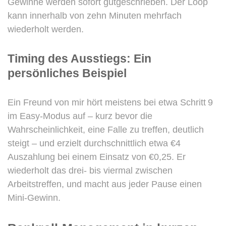
Gewinne werden sofort gutgeschrieben. Der Loop
kann innerhalb von zehn Minuten mehrfach
wiederholt werden.
Timing des Ausstiegs: Ein
persönliches Beispiel
Ein Freund von mir hört meistens bei etwa Schritt 9
im Easy-Modus auf – kurz bevor die
Wahrscheinlichkeit, eine Falle zu treffen, deutlich
steigt – und erzielt durchschnittlich etwa €4
Auszahlung bei einem Einsatz von €0,25. Er
wiederholt das drei- bis viermal zwischen
Arbeitstreffen, und macht aus jeder Pause einen
Mini‑Gewinn.