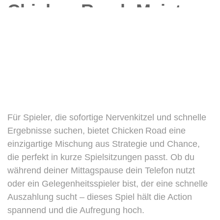
Chicken Road: Meistere
schnelle Gewinne auf
Zum
Inhalt
der Schnellstraße
springen
von
security
5. Juni 2026
Für Spieler, die sofortige Nervenkitzel und schnelle
Ergebnisse suchen, bietet Chicken Road eine
einzigartige Mischung aus Strategie und Chance,
die perfekt in kurze Spielsitzungen passt. Ob du
während deiner Mittagspause dein Telefon nutzt
oder ein Gelegenheitsspieler bist, der eine schnelle
Auszahlung sucht – dieses Spiel hält die Action
spannend und die Aufregung hoch.