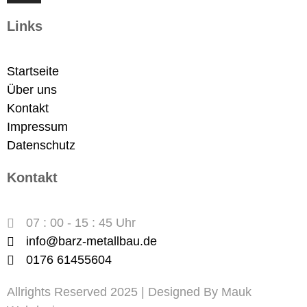
Links
Startseite
Über uns
Kontakt
Impressum
Datenschutz
Kontakt
07 : 00 - 15 : 45 Uhr
info@barz-metallbau.de
0176 61455604
Allrights Reserved 2025 | Designed By Mauk