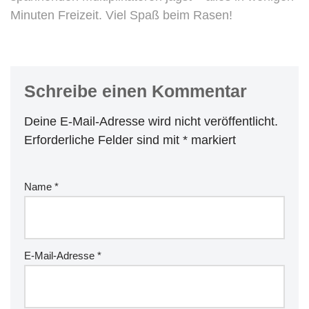
Minuten Freizeit. Viel Spaß beim Rasen!
Schreibe einen Kommentar
Deine E-Mail-Adresse wird nicht veröffentlicht.
Erforderliche Felder sind mit
*
markiert
Name
*
E-Mail-Adresse
*