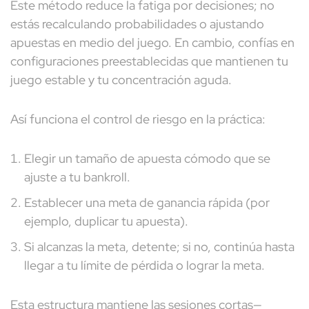
Este método reduce la fatiga por decisiones; no
estás recalculando probabilidades o ajustando
apuestas en medio del juego. En cambio, confías en
configuraciones preestablecidas que mantienen tu
juego estable y tu concentración aguda.
Así funciona el control de riesgo en la práctica:
Elegir un tamaño de apuesta cómodo que se
ajuste a tu bankroll.
Establecer una meta de ganancia rápida (por
ejemplo, duplicar tu apuesta).
Si alcanzas la meta, detente; si no, continúa hasta
llegar a tu límite de pérdida o lograr la meta.
Esta estructura mantiene las sesiones cortas—