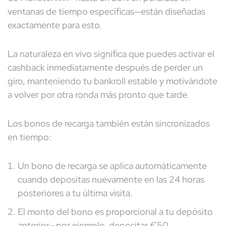
ventanas de tiempo específicas—están diseñadas
exactamente para esto.
La naturaleza en vivo significa que puedes activar el
cashback inmediatamente después de perder un
giro, manteniendo tu bankroll estable y motivándote
a volver por otra ronda más pronto que tarde.
Los bonos de recarga también están sincronizados
en tiempo:
Un bono de recarga se aplica automáticamente
cuando depositas nuevamente en las 24 horas
posteriores a tu última visita.
El monto del bono es proporcional a tu depósito
anterior—por ejemplo, depositar €50