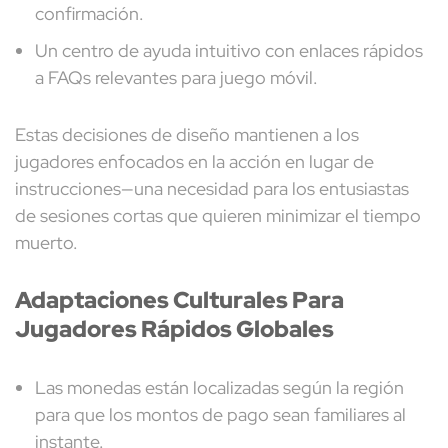
confirmación.
Un centro de ayuda intuitivo con enlaces rápidos
a FAQs relevantes para juego móvil.
Estas decisiones de diseño mantienen a los
jugadores enfocados en la acción en lugar de
instrucciones—una necesidad para los entusiastas
de sesiones cortas que quieren minimizar el tiempo
muerto.
Adaptaciones Culturales Para
Jugadores Rápidos Globales
Las monedas están localizadas según la región
para que los montos de pago sean familiares al
instante.