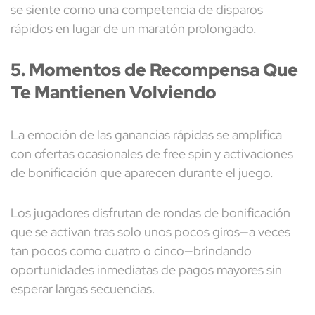
se siente como una competencia de disparos
rápidos en lugar de un maratón prolongado.
5. Momentos de Recompensa Que
Te Mantienen Volviendo
La emoción de las ganancias rápidas se amplifica
con ofertas ocasionales de free spin y activaciones
de bonificación que aparecen durante el juego.
Los jugadores disfrutan de rondas de bonificación
que se activan tras solo unos pocos giros—a veces
tan pocos como cuatro o cinco—brindando
oportunidades inmediatas de pagos mayores sin
esperar largas secuencias.