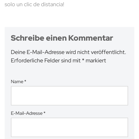
solo un clic de distancia!
Schreibe einen Kommentar
Deine E-Mail-Adresse wird nicht veröffentlicht.
Erforderliche Felder sind mit
*
markiert
Name
*
E-Mail-Adresse
*