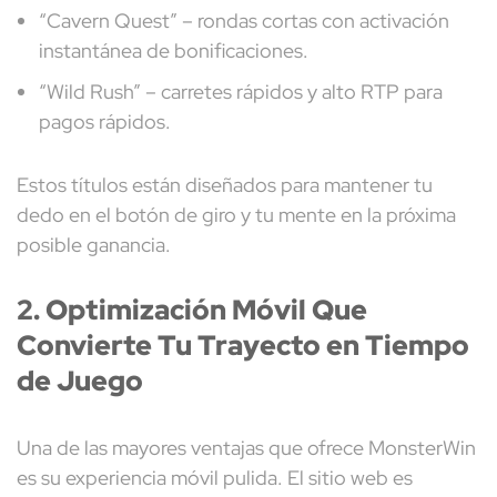
“Cavern Quest” – rondas cortas con activación
instantánea de bonificaciones.
“Wild Rush” – carretes rápidos y alto RTP para
pagos rápidos.
Estos títulos están diseñados para mantener tu
dedo en el botón de giro y tu mente en la próxima
posible ganancia.
2. Optimización Móvil Que
Convierte Tu Trayecto en Tiempo
de Juego
Una de las mayores ventajas que ofrece MonsterWin
es su experiencia móvil pulida. El sitio web es