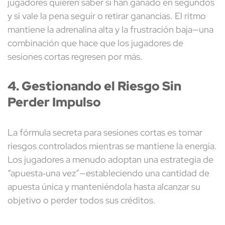
jugadores quieren saber si han ganado en segundos
y si vale la pena seguir o retirar ganancias. El ritmo
mantiene la adrenalina alta y la frustración baja—una
combinación que hace que los jugadores de
sesiones cortas regresen por más.
4. Gestionando el Riesgo Sin
Perder Impulso
La fórmula secreta para sesiones cortas es tomar
riesgos controlados mientras se mantiene la energía.
Los jugadores a menudo adoptan una estrategia de
“apuesta‑una vez”—estableciendo una cantidad de
apuesta única y manteniéndola hasta alcanzar su
objetivo o perder todos sus créditos.