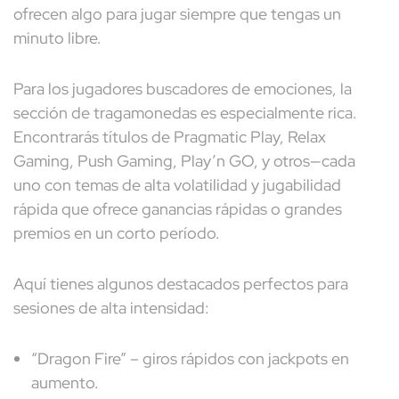
ofrecen algo para jugar siempre que tengas un
minuto libre.
Para los jugadores buscadores de emociones, la
sección de tragamonedas es especialmente rica.
Encontrarás títulos de Pragmatic Play, Relax
Gaming, Push Gaming, Play’n GO, y otros—cada
uno con temas de alta volatilidad y jugabilidad
rápida que ofrece ganancias rápidas o grandes
premios en un corto período.
Aquí tienes algunos destacados perfectos para
sesiones de alta intensidad:
“Dragon Fire” – giros rápidos con jackpots en
aumento.