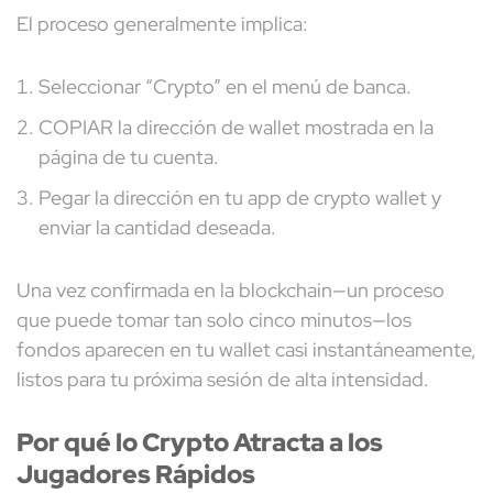
El proceso generalmente implica:
Seleccionar “Crypto” en el menú de banca.
COPIAR la dirección de wallet mostrada en la
página de tu cuenta.
Pegar la dirección en tu app de crypto wallet y
enviar la cantidad deseada.
Una vez confirmada en la blockchain—un proceso
que puede tomar tan solo cinco minutos—los
fondos aparecen en tu wallet casi instantáneamente,
listos para tu próxima sesión de alta intensidad.
Por qué lo Crypto Atracta a los
Jugadores Rápidos