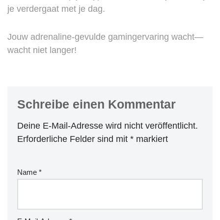
je verdergaat met je dag.
Jouw adrenaline‑gevulde gamingervaring wacht—
wacht niet langer!
Schreibe einen Kommentar
Deine E-Mail-Adresse wird nicht veröffentlicht.
Erforderliche Felder sind mit
*
markiert
Name
*