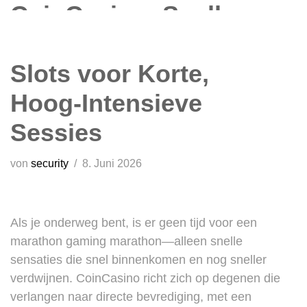
CoinCasino: Snelle
Winsten en Lightning
Zum
Inhalt
Slots voor Korte,
springen
Hoog‑Intensieve
Sessies
von
security
8. Juni 2026
Als je onderweg bent, is er geen tijd voor een
marathon gaming marathon—alleen snelle
sensaties die snel binnenkomen en nog sneller
verdwijnen. CoinCasino richt zich op degenen die
verlangen naar directe bevrediging, met een