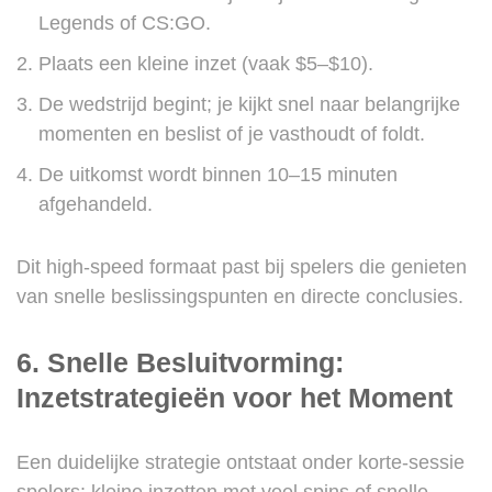
Legends of CS:GO.
Plaats een kleine inzet (vaak $5–$10).
De wedstrijd begint; je kijkt snel naar belangrijke
momenten en beslist of je vasthoudt of foldt.
De uitkomst wordt binnen 10–15 minuten
afgehandeld.
Dit high‑speed formaat past bij spelers die genieten
van snelle beslissingspunten en directe conclusies.
6. Snelle Besluitvorming:
Inzetstrategieën voor het Moment
Een duidelijke strategie ontstaat onder korte‑sessie