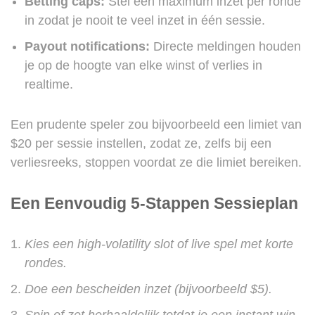
Betting caps:
Stel een maximum inzet per ronde
in zodat je nooit te veel inzet in één sessie.
Payout notifications:
Directe meldingen houden
je op de hoogte van elke winst of verlies in
realtime.
Een prudente speler zou bijvoorbeeld een limiet van
$20 per sessie instellen, zodat ze, zelfs bij een
verliesreeks, stoppen voordat ze die limiet bereiken.
Een Eenvoudig 5‑Stappen Sessieplan
Kies een high‑volatility slot of live spel met korte
rondes.
Doe een bescheiden inzet (bijvoorbeeld $5).