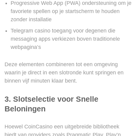
Progressive Web App (PWA) ondersteuning om je
favoriete spellen op je startscherm te houden
zonder installatie
Telegram casino toegang voor degenen die
messaging apps verkiezen boven traditionele
webpagina’s
Deze elementen combineren tot een omgeving
waarin je direct in een slotronde kunt springen en
binnen vijf minuten klaar bent.
3. Slotselectie voor Snelle
Beloningen
Hoewel CoinCasino een uitgebreide bibliotheek
biedt van providers zoals Pragmatic Play, Play’n