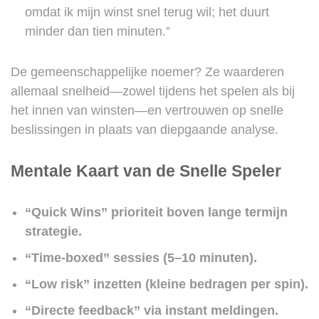
omdat ik mijn winst snel terug wil; het duurt
minder dan tien minuten.”
De gemeenschappelijke noemer? Ze waarderen
allemaal snelheid—zowel tijdens het spelen als bij
het innen van winsten—en vertrouwen op snelle
beslissingen in plaats van diepgaande analyse.
Mentale Kaart van de Snelle Speler
“Quick Wins” prioriteit boven lange termijn
strategie.
“Time‑boxed” sessies (5–10 minuten).
“Low risk” inzetten (kleine bedragen per spin).
“Directe feedback” via instant meldingen.