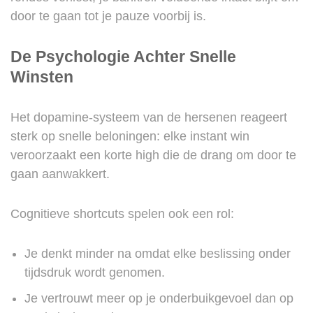
door te gaan tot je pauze voorbij is.
De Psychologie Achter Snelle
Winsten
Het dopamine‑systeem van de hersenen reageert
sterk op snelle beloningen: elke instant win
veroorzaakt een korte high die de drang om door te
gaan aanwakkert.
Cognitieve shortcuts spelen ook een rol:
Je denkt minder na omdat elke beslissing onder
tijdsdruk wordt genomen.
Je vertrouwt meer op je onderbuikgevoel dan op