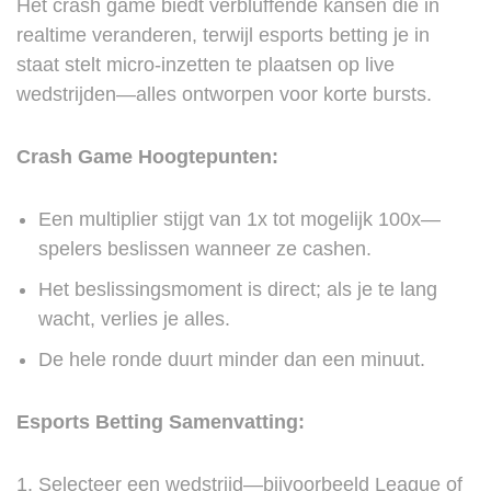
Het crash game biedt verbluffende kansen die in
realtime veranderen, terwijl esports betting je in
staat stelt micro‑inzetten te plaatsen op live
wedstrijden—alles ontworpen voor korte bursts.
Crash Game Hoogtepunten:
Een multiplier stijgt van 1x tot mogelijk 100x—
spelers beslissen wanneer ze cashen.
Het beslissingsmoment is direct; als je te lang
wacht, verlies je alles.
De hele ronde duurt minder dan een minuut.
Esports Betting Samenvatting:
Selecteer een wedstrijd—bijvoorbeeld League of