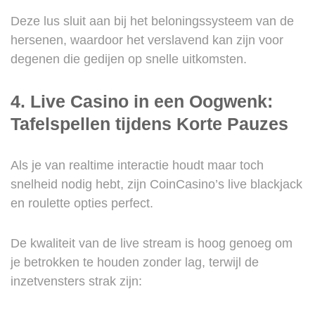
Deze lus sluit aan bij het beloningssysteem van de
hersenen, waardoor het verslavend kan zijn voor
degenen die gedijen op snelle uitkomsten.
4. Live Casino in een Oogwenk:
Tafelspellen tijdens Korte Pauzes
Als je van realtime interactie houdt maar toch
snelheid nodig hebt, zijn CoinCasino’s live blackjack
en roulette opties perfect.
De kwaliteit van de live stream is hoog genoeg om
je betrokken te houden zonder lag, terwijl de
inzetvensters strak zijn: