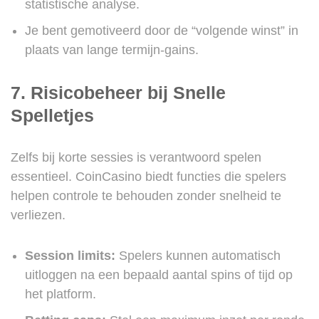
statistische analyse.
Je bent gemotiveerd door de “volgende winst” in
plaats van lange termijn‑gains.
7. Risicobeheer bij Snelle
Spelletjes
Zelfs bij korte sessies is verantwoord spelen
essentieel. CoinCasino biedt functies die spelers
helpen controle te behouden zonder snelheid te
verliezen.
Session limits:
Spelers kunnen automatisch
uitloggen na een bepaald aantal spins of tijd op
het platform.