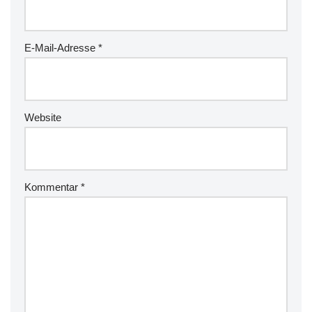
E-Mail-Adresse
*
Website
Kommentar
*