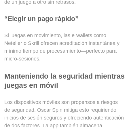
de un juego a otro sin retrasos.
“Elegir un pago rápido”
Si juegas en movimiento, las e-wallets como
Neteller o Skrill ofrecen acreditación instantánea y
mínimo tiempo de procesamiento—perfecto para
micro‑sesiones.
Manteniendo la seguridad mientras
juegas en móvil
Los dispositivos móviles son propensos a riesgos
de seguridad. Oscar Spin mitiga esto requiriendo
inicios de sesión seguros y ofreciendo autenticación
de dos factores. La app también almacena