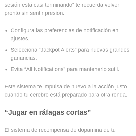
sesión está casi terminando” te recuerda volver
pronto sin sentir presión.
Configura las preferencias de notificación en
ajustes.
Selecciona “Jackpot Alerts” para nuevas grandes
ganancias.
Evita “All Notifications” para mantenerlo sutil.
Este sistema te impulsa de nuevo a la acción justo
cuando tu cerebro está preparado para otra ronda.
“Jugar en ráfagas cortas”
El sistema de recompensa de dopamina de tu