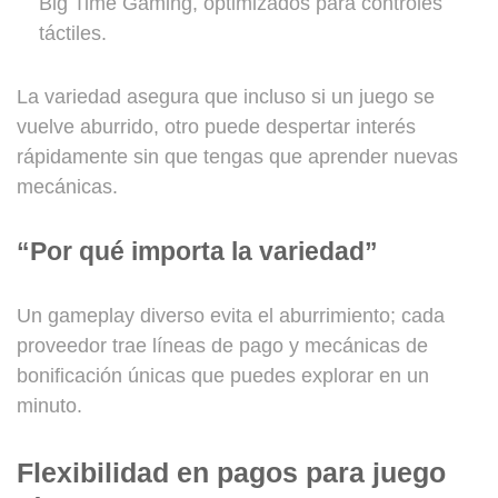
Big Time Gaming, optimizados para controles
táctiles.
La variedad asegura que incluso si un juego se
vuelve aburrido, otro puede despertar interés
rápidamente sin que tengas que aprender nuevas
mecánicas.
“Por qué importa la variedad”
Un gameplay diverso evita el aburrimiento; cada
proveedor trae líneas de pago y mecánicas de
bonificación únicas que puedes explorar en un
minuto.
Flexibilidad en pagos para juego