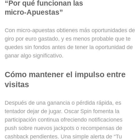
“Por qué funcionan las
micro‑Apuestas”
Con micro‑apuestas obtienes más oportunidades de
giro por euro gastado, y es menos probable que te
quedes sin fondos antes de tener la oportunidad de
ganar algo significativo.
Cómo mantener el impulso entre
visitas
Después de una ganancia o pérdida rápida, es
tentador dejar de jugar. Oscar Spin fomenta la
participación continua ofreciendo notificaciones
push sobre nuevos jackpots o recompensas de
cashback pendientes. Una simple alerta de “Tu