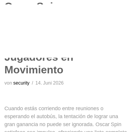
Oscar Spin:
Tragamonedas y
Zum
Inhalt
Juegos Móviles
springen
Rápidos para
Jugadores en
Movimiento
von
security
14. Juni 2026
Cuando estás corriendo entre reuniones o
esperando el autobús, la tentación de lograr una
gran ganancia no puede ser ignorada. Oscar Spin