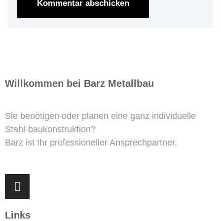
Willkommen bei Barz Metallbau
Sie benötigen oder planen eine ganz individuelle
Stahl-baukonstruktion?
Barz ist Ihr professioneller Ansprechpartner.
Links