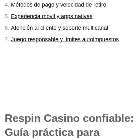
Métodos de pago y velocidad de retiro
Experiencia móvil y apps nativas
Atención al cliente y soporte multicanal
Juego responsable y límites autoimpuestos
Respin Casino confiable:
Guía práctica para