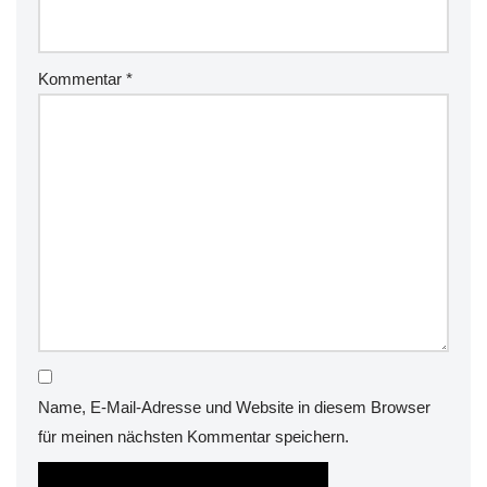
Kommentar
*
Name, E-Mail-Adresse und Website in diesem Browser
für meinen nächsten Kommentar speichern.