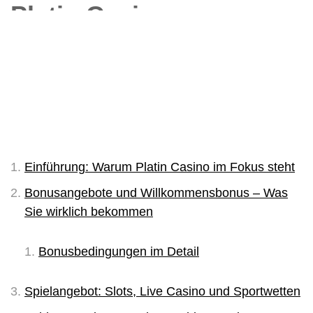
Platin Casino
Bewertungen – Was Sie
Zum
Inhalt
wissen müssen
springen
von
4. Juli 2026
Einführung: Warum Platin Casino im Fokus steht
Bonusangebote und Willkommensbonus – Was
Sie wirklich bekommen
Bonusbedingungen im Detail
Spielangebot: Slots, Live Casino und Sportwetten