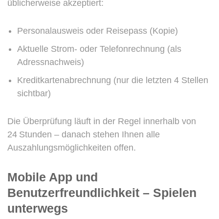
üblicherweise akzeptiert:
Personalausweis oder Reisepass (Kopie)
Aktuelle Strom‑ oder Telefonrechnung (als
Adressnachweis)
Kreditkartenabrechnung (nur die letzten 4 Stellen
sichtbar)
Die Überprüfung läuft in der Regel innerhalb von
24 Stunden – danach stehen Ihnen alle
Auszahlungsmöglichkeiten offen.
Mobile App und
Benutzerfreundlichkeit – Spielen
unterwegs