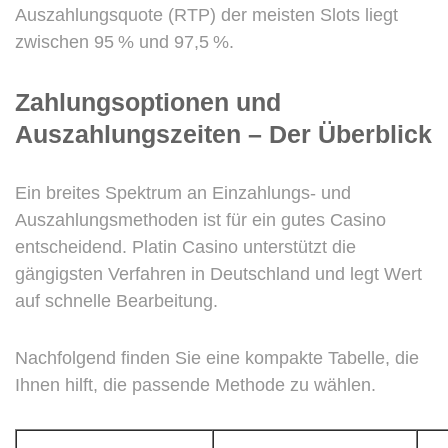
Auszahlungsquote (RTP) der meisten Slots liegt
zwischen 95 % und 97,5 %.
Zahlungsoptionen und
Auszahlungszeiten – Der Überblick
Ein breites Spektrum an Einzahlungs- und
Auszahlungsmethoden ist für ein gutes Casino
entscheidend. Platin Casino unterstützt die
gängigsten Verfahren in Deutschland und legt Wert
auf schnelle Bearbeitung.
Nachfolgend finden Sie eine kompakte Tabelle, die
Ihnen hilft, die passende Methode zu wählen.