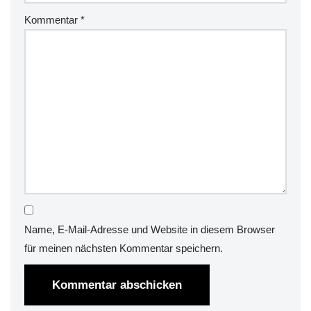
Kommentar
*
Name, E-Mail-Adresse und Website in diesem Browser
für meinen nächsten Kommentar speichern.