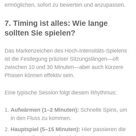
ermöglichen, sofort zu bewerten und anzupassen.
7. Timing ist alles: Wie lange
sollten Sie spielen?
Das Markenzeichen des Hoch‑Intensitäts‑Spielens
ist die Festlegung präziser Sitzungs­längen—oft
zwischen 10 und 30 Minuten—aber auch kürzere
Phasen können effektiv sein.
Eine typische Session folgt diesem Rhythmus:
Aufwärmen (1–2 Minuten):
Schnelle Spins, um
in den Fluss zu kommen.
Hauptspiel (5–15 Minuten):
Hier passieren die