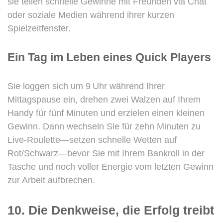
sie teilen schnelle Gewinne mit Freunden via Chat
oder soziale Medien während ihrer kurzen
Spielzeitfenster.
Ein Tag im Leben eines Quick Players
Sie loggen sich um 9 Uhr während Ihrer
Mittagspause ein, drehen zwei Walzen auf Ihrem
Handy für fünf Minuten und erzielen einen kleinen
Gewinn. Dann wechseln Sie für zehn Minuten zu
Live‑Roulette—setzen schnelle Wetten auf
Rot/Schwarz—bevor Sie mit Ihrem Bankroll in der
Tasche und noch voller Energie vom letzten Gewinn
zur Arbeit aufbrechen.
10. Die Denkweise, die Erfolg treibt