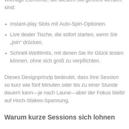
sind:
Instant‑play Slots mit Auto‑Spin-Optionen.
Live dealer Tische, die sofort starten, wenn Sie
„join“ drücken.
Schnell‑Wettlimits, mit denen Sie Ihr Glück testen
können, ohne sich groß zu verpflichten.
Dieses Designprinzip bedeutet, dass Ihre Session
so kurz wie fünf Minuten oder bis zu einer Stunde
dauern kann—je nach Laune—aber der Fokus bleibt
auf Hoch‑Stakes‑Spannung.
Warum kurze Sessions sich lohnen