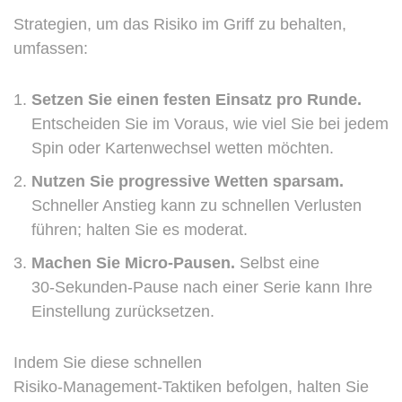
Strategien, um das Risiko im Griff zu behalten,
umfassen:
Setzen Sie einen festen Einsatz pro Runde.
Entscheiden Sie im Voraus, wie viel Sie bei jedem
Spin oder Kartenwechsel wetten möchten.
Nutzen Sie progressive Wetten sparsam.
Schneller Anstieg kann zu schnellen Verlusten
führen; halten Sie es moderat.
Machen Sie Micro‑Pausen.
Selbst eine
30‑Sekunden‑Pause nach einer Serie kann Ihre
Einstellung zurücksetzen.
Indem Sie diese schnellen
Risiko‑Management‑Taktiken befolgen, halten Sie