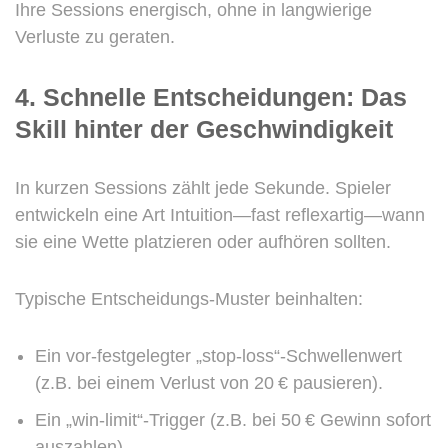
Ihre Sessions energisch, ohne in langwierige
Verluste zu geraten.
4. Schnelle Entscheidungen: Das
Skill hinter der Geschwindigkeit
In kurzen Sessions zählt jede Sekunde. Spieler
entwickeln eine Art Intuition—fast reflexartig—wann
sie eine Wette platzieren oder aufhören sollten.
Typische Entscheidungs‑Muster beinhalten:
Ein vor‑festgelegter „stop‑loss“-Schwellenwert
(z.B. bei einem Verlust von 20 € pausieren).
Ein „win‑limit“-Trigger (z.B. bei 50 € Gewinn sofort
auszahlen).