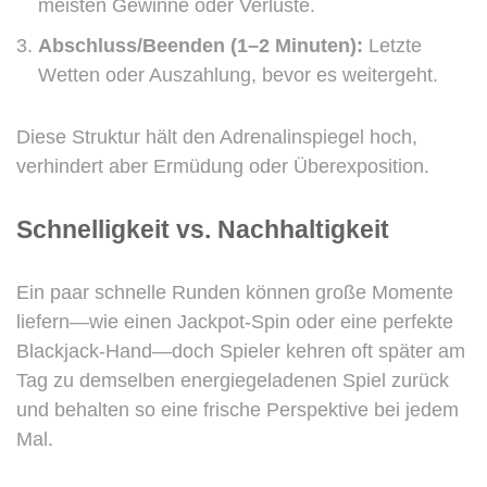
meisten Gewinne oder Verluste.
Abschluss/Beenden (1–2 Minuten):
Letzte
Wetten oder Auszahlung, bevor es weitergeht.
Diese Struktur hält den Adrenalinspiegel hoch,
verhindert aber Ermüdung oder Überexposition.
Schnelligkeit vs. Nachhaltigkeit
Ein paar schnelle Runden können große Momente
liefern—wie einen Jackpot‑Spin oder eine perfekte
Blackjack‑Hand—doch Spieler kehren oft später am
Tag zu demselben energiegeladenen Spiel zurück
und behalten so eine frische Perspektive bei jedem
Mal.