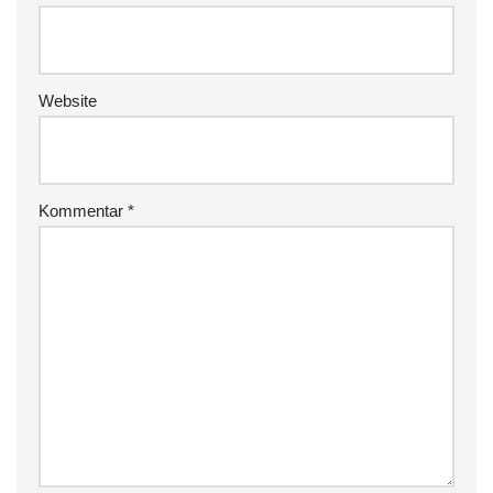
Website
Kommentar
*