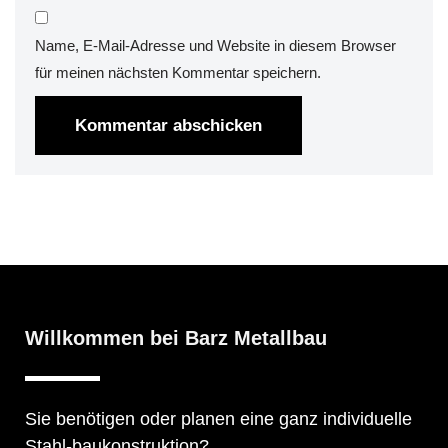
Name, E-Mail-Adresse und Website in diesem Browser
für meinen nächsten Kommentar speichern.
Willkommen bei Barz Metallbau
Sie benötigen oder planen eine ganz individuelle
Stahl-baukonstruktion?