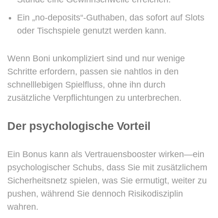
Ein „no‑deposits“-Guthaben, das sofort auf Slots
oder Tischspiele genutzt werden kann.
Wenn Boni unkompliziert sind und nur wenige
Schritte erfordern, passen sie nahtlos in den
schnelllebigen Spielfluss, ohne ihn durch
zusätzliche Verpflichtungen zu unterbrechen.
Der psychologische Vorteil
Ein Bonus kann als Vertrauensbooster wirken—ein
psychologischer Schubs, dass Sie mit zusätzlichem
Sicherheitsnetz spielen, was Sie ermutigt, weiter zu
pushen, während Sie dennoch Risikodisziplin
wahren.