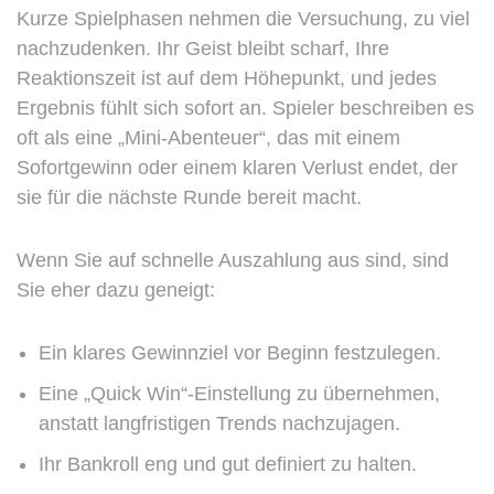
Kurze Spielphasen nehmen die Versuchung, zu viel
nachzudenken. Ihr Geist bleibt scharf, Ihre
Reaktionszeit ist auf dem Höhepunkt, und jedes
Ergebnis fühlt sich sofort an. Spieler beschreiben es
oft als eine „Mini‑Abenteuer“, das mit einem
Sofortgewinn oder einem klaren Verlust endet, der
sie für die nächste Runde bereit macht.
Wenn Sie auf schnelle Auszahlung aus sind, sind
Sie eher dazu geneigt:
Ein klares Gewinnziel vor Beginn festzulegen.
Eine „Quick Win“-Einstellung zu übernehmen,
anstatt langfristigen Trends nachzujagen.
Ihr Bankroll eng und gut definiert zu halten.