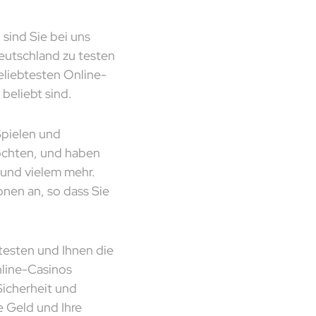
sind Sie bei uns
eutschland zu testen
eliebtesten Online-
beliebt sind.
Spielen und
öchten, und haben
r und vielem mehr.
nen an, so dass Sie
testen und Ihnen die
nline-Casinos
Sicherheit und
e Geld und Ihre