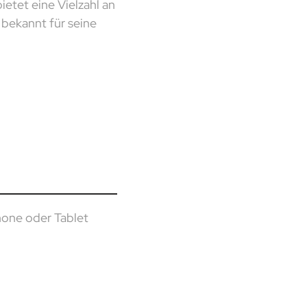
ietet eine Vielzahl an
 bekannt für seine
hone oder Tablet