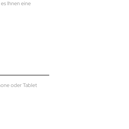
es Ihnen eine
hone oder Tablet