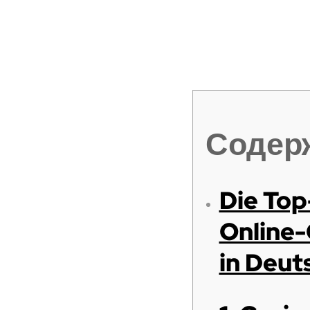
Содер
Die Top
Online-
in Deut