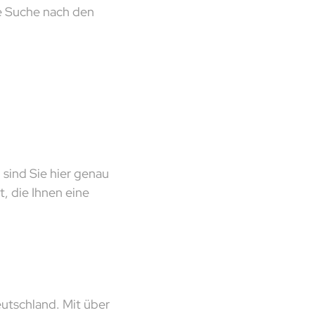
re Suche nach den
sind Sie hier genau
, die Ihnen eine
utschland. Mit über