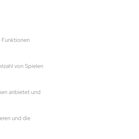
d Funktionen
elzahl von Spielen
onen anbietet und
eren und die