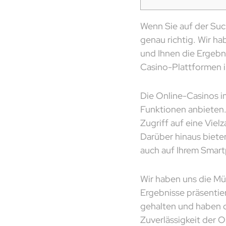
Wenn Sie auf der Suc
genau richtig. Wir h
und Ihnen die Ergebni
Casino-Plattformen in
Die Online-Casinos in
Funktionen anbieten.
Zugriff auf eine Viel
Darüber hinaus biete
auch auf Ihrem Smart
Wir haben uns die Mü
Ergebnisse präsentie
gehalten und haben d
Zuverlässigkeit der O