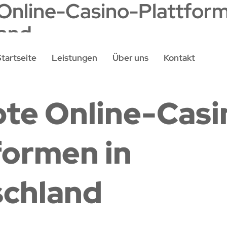
 Online-Casino-Plattform
and
tartseite
Leistungen
Über uns
Kontakt
bte Online-Casi
formen in
chland