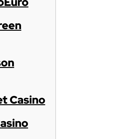
noEuro
Green
son
et Casino
Casino