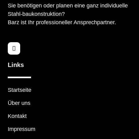
Sie benötigen oder planen eine ganz individuelle
Stahl-baukonstruktion?
Barz ist Ihr professioneller Ansprechpartner.
Links
Startseite
Über uns
Kontakt
Impressum