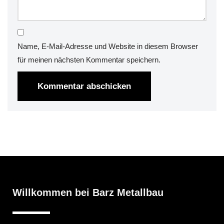
Name, E-Mail-Adresse und Website in diesem Browser
für meinen nächsten Kommentar speichern.
Willkommen bei Barz Metallbau