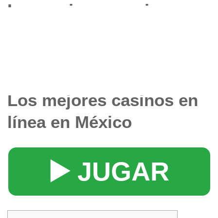
Los mejores casinos en
línea en México
Zum
Inhalt
springen
von
9. Juli 2026
Los mejores casinos en
línea en México
▶️ JUGAR