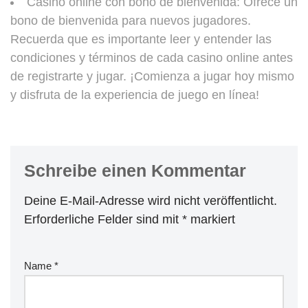
Casino online con bono de bienvenida: Ofrece un
bono de bienvenida para nuevos jugadores.
Recuerda que es importante leer y entender las
condiciones y términos de cada casino online antes
de registrarte y jugar. ¡Comienza a jugar hoy mismo
y disfruta de la experiencia de juego en línea!
Schreibe einen Kommentar
Deine E-Mail-Adresse wird nicht veröffentlicht.
Erforderliche Felder sind mit
*
markiert
Name
*