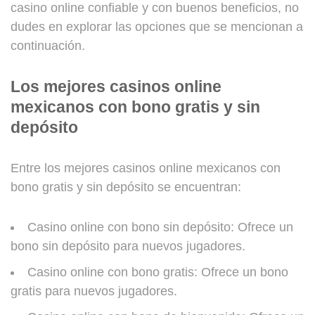
casino online confiable y con buenos beneficios, no
dudes en explorar las opciones que se mencionan a
continuación.
Los mejores casinos online
mexicanos con bono gratis y sin
depósito
Entre los mejores casinos online mexicanos con
bono gratis y sin depósito se encuentran:
Casino online con bono sin depósito: Ofrece un
bono sin depósito para nuevos jugadores.
Casino online con bono gratis: Ofrece un bono
gratis para nuevos jugadores.