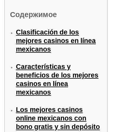
Содержимое
Clasificación de los
mejores casinos en línea
mexicanos
Características y
beneficios de los mejores
casinos en línea
mexicanos
Los mejores casinos
online mexicanos con
bono gratis y sin depósito